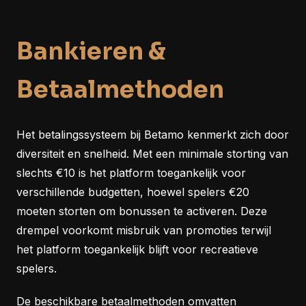
Bankieren &
Betaalmethoden
Het betalingssysteem bij Betamo kenmerkt zich door
diversiteit en snelheid. Met een minimale storting van
slechts €10 is het platform toegankelijk voor
verschillende budgetten, hoewel spelers €20
moeten storten om bonussen te activeren. Deze
drempel voorkomt misbruik van promoties terwijl
het platform toegankelijk blijft voor recreatieve
spelers.
De beschikbare betaalmethoden omvatten