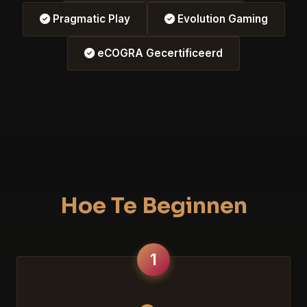
Pragmatic Play
Evolution Gaming
eCOGRA Gecertificeerd
Hoe Te Beginnen
1