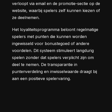
verloopt via email en de promotie-sectie op de
website, waarbij spelers zelf kunnen kiezen of
ze deelnemen.
Het loyaliteitsprogramma beloont regelmatige
spelers met punten die kunnen worden
ingewisseld voor bonustegoed of andere
voordelen. Dit systeem stimuleert langdurig
spelen zonder dat spelers verplicht zijn om
deel te nemen. De transparantie in
puntenverdeling en inwisselwaarde draagt bij
aan een positieve spelervaring.