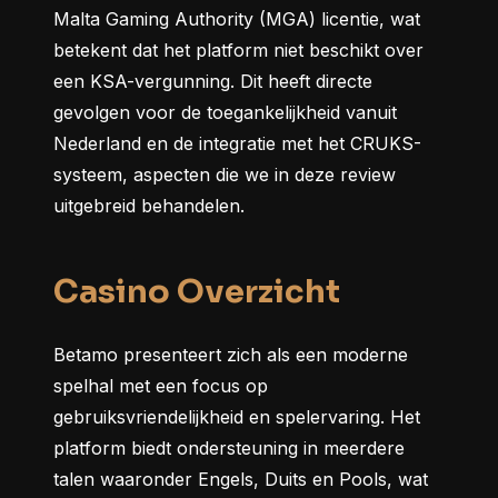
Malta Gaming Authority (MGA) licentie, wat
betekent dat het platform niet beschikt over
een KSA-vergunning. Dit heeft directe
gevolgen voor de toegankelijkheid vanuit
Nederland en de integratie met het CRUKS-
systeem, aspecten die we in deze review
uitgebreid behandelen.
Casino Overzicht
Betamo presenteert zich als een moderne
spelhal met een focus op
gebruiksvriendelijkheid en spelervaring. Het
platform biedt ondersteuning in meerdere
talen waaronder Engels, Duits en Pools, wat