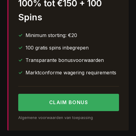
100% tot €150 + 100
Spins
Minimum storting: €20
100 gratis spins inbegrepen
Transparante bonusvoorwaarden
Marktconforme wagering requirements
CLAIM BONUS
Algemene voorwaarden van toepassing