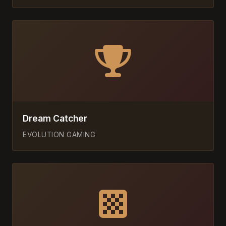
Dream Catcher
EVOLUTION GAMING