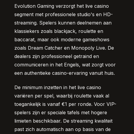
Evolution Gaming verzorgt het live casino
segment met professionele studio's en HD-
streaming. Spelers kunnen deelnemen aan
klassiekers zoals blackjack, roulette en
baccarat, maar ook moderne gameshows
zoals Dream Catcher en Monopoly Live. De
dealers zijn professioneel getraind en
communiceren in het Engels, wat zorgt voor
een authentieke casino-ervaring vanuit huis.
De minimum inzetten in het live casino
variëren per spel, waarbij roulette vaak al
toegankelijk is vanaf €1 per ronde. Voor VIP-
spelers zijn er speciale tafels met hogere
limieten beschikbaar. De streaming kwaliteit
past zich automatisch aan op basis van de