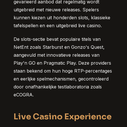
gevarieerd aanbod dat regelmatig wordt
uitgebreid met nieuwe releases. Spelers
kunnen kiezen uit honderden slots, klassieke
tafelspellen en een uitgebreid live casino.
De slots-sectie bevat populaire titels van
NetEnt zoals Starburst en Gonzo's Quest,
aangevuld met innovatieve releases van
Play'n GO en Pragmatic Play. Deze providers
staan bekend om hun hoge RTP-percentages
en eerlijke spelmechanismen, gecontroleerd
door onafhankelijke testlaboratoria zoals
eCOGRA.
Live Casino Experience