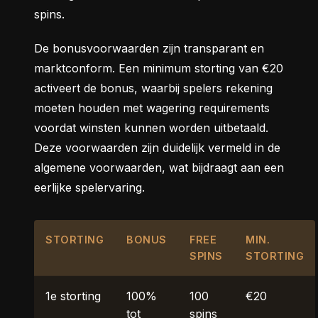
spins.
De bonusvoorwaarden zijn transparant en
marktconform. Een minimum storting van €20
activeert de bonus, waarbij spelers rekening
moeten houden met wagering requirements
voordat winsten kunnen worden uitbetaald.
Deze voorwaarden zijn duidelijk vermeld in de
algemene voorwaarden, wat bijdraagt aan een
eerlijke spelervaring.
STORTING
BONUS
FREE
MIN.
SPINS
STORTING
1e storting
100%
100
€20
tot
spins