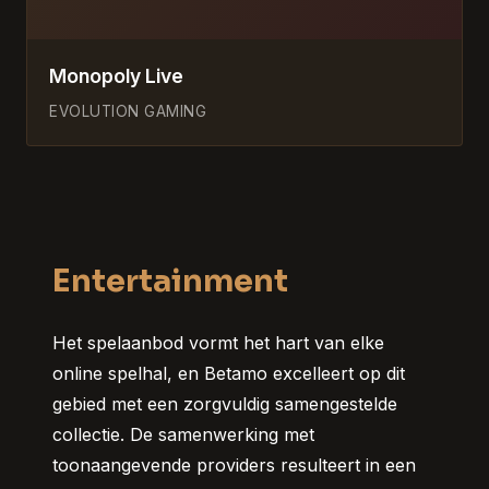
Monopoly Live
EVOLUTION GAMING
Entertainment
Het spelaanbod vormt het hart van elke
online spelhal, en Betamo excelleert op dit
gebied met een zorgvuldig samengestelde
collectie. De samenwerking met
toonaangevende providers resulteert in een