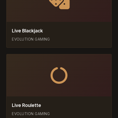
Live Blackjack
EVOLUTION GAMING
Live Roulette
EVOLUTION GAMING